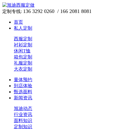
136 3292 0260 / 166 2081 8081
定制专线:
首页
私人定制
西服定制
衬衫定制
休闲T恤
箱包定制
礼服定制
大衣定制
量体预约
到店体验
甄选面料
新闻资讯
旭迪动态
行业资讯
面料知识
定制知识