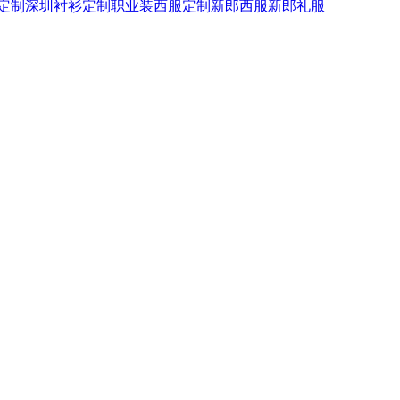
定制
深圳衬衫定制
职业装西服定制
新郎西服
新郎礼服