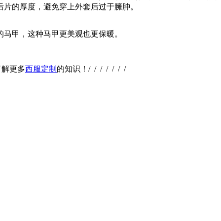
后片的厚度，避免穿上外套后过于臃肿。
的马甲，这种马甲更美观也更保暖。
了解更多
西服定制
的知识！/ / / / / / /