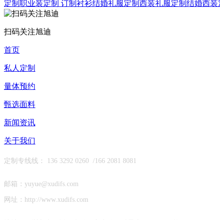
定制
职业装定制
订制衬衫
结婚礼服定制
西装礼服定制
结婚西装
扫码关注旭迪
首页
私人定制
量体预约
甄选面料
新闻资讯
关于我们
定制专线线： 136 3292 0260 /
166 2081 8081
邮箱：yuyue@xudifs.com
网址：http://www.xudifs.com