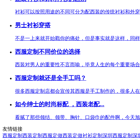
衬衫可以按照用途的不同可分为配西装的传统衬衫和外穿的
男士衬衫穿搭
不是一上来就开始戳你的痛处，但是事实就是这样，同样都
西服定制不同价位的选择
西装对男人的重要性不言而喻，毕竟人生的每个重要场合几
西服定制就还是全手工吗？
很多西服定制店都会宣传其西服是手工制作的，很多人在西
如今绅士的时尚标配 ，西装老配...
看腻了那些领结、领带、胸针、口袋巾的配件啊，今天旭迪
友情链接
西服定制
西装定制
西服定做
西装定做
衬衫定制
深圳西服定制
深