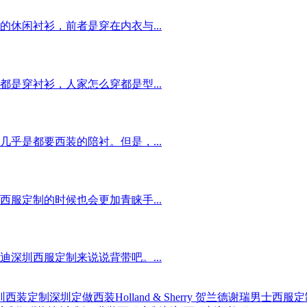
休闲衬衫，前者是穿在内衣与...
是穿衬衫，人家怎么穿都是型...
乎是都要西装的陪衬。但是，...
服定制的时候也会更加青睐手...
深圳西服定制来说说背带吧。...
圳西装定制
深圳定做西装
Holland & Sherry 贺兰德谢瑞
男士西服定