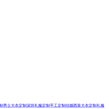
制
男士大衣定制
深圳礼服定制
手工定制
结婚西装
大衣定制
礼服