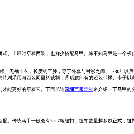
面试、上班时穿着西装，也鲜少搭配马甲。殊不知马甲是一个极
侧开口的无领、无袖上衣，长度约至膝，穿于外套与衬衫之间。178
衣片则采用与西装同里料裁制，背后腰部有的还装带襻、卡子以
别才能更好的穿着它。下面旭迪
深圳西服定制
来介绍一下马甲的
配。传统马甲一般会有3～7粒纽扣，纽扣数量越多越正式，纽