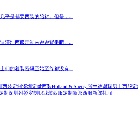
乎是都要西装的陪衬。但是，...
深圳西服定制来说说背带吧。...
们的着装密码至始至终都没有...
圳西装定制
深圳定做西装
Holland & Sherry 贺兰德谢瑞
男士西服定
定制
深圳衬衫定制
职业装西服定制
新郎西服
新郎礼服