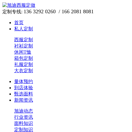
136 3292 0260 / 166 2081 8081
定制专线:
首页
私人定制
西服定制
衬衫定制
休闲T恤
箱包定制
礼服定制
大衣定制
量体预约
到店体验
甄选面料
新闻资讯
旭迪动态
行业资讯
面料知识
定制知识