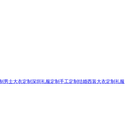
制
男士大衣定制
深圳礼服定制
手工定制
结婚西装
大衣定制
礼服