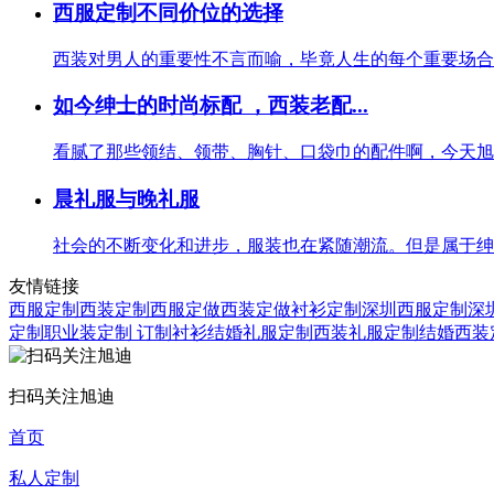
西服定制不同价位的选择
西装对男人的重要性不言而喻，毕竟人生的每个重要场合几
如今绅士的时尚标配 ，西装老配...
看腻了那些领结、领带、胸针、口袋巾的配件啊，今天旭迪
晨礼服与晚礼服
社会的不断变化和进步，服装也在紧随潮流。但是属于绅士
友情链接
西服定制
西装定制
西服定做
西装定做
衬衫定制
深圳西服定制
深
定制
职业装定制
订制衬衫
结婚礼服定制
西装礼服定制
结婚西装
扫码关注旭迪
首页
私人定制