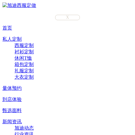
X
首页
私人定制
西服定制
衬衫定制
休闲T恤
箱包定制
礼服定制
大衣定制
量体预约
到店体验
甄选面料
新闻资讯
旭迪动态
行业资讯