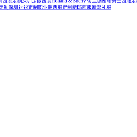
圳西装定制
深圳定做西装
Holland & Sherry 贺兰德谢瑞
男士西服定
定制
深圳衬衫定制
职业装西服定制
新郎西服
新郎礼服