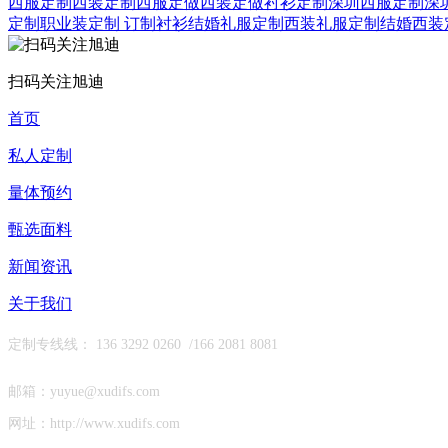
西服定制
西装定制
西服定做
西装定做
衬衫定制
深圳西服定制
深
定制
职业装定制
订制衬衫
结婚礼服定制
西装礼服定制
结婚西装
扫码关注旭迪
首页
私人定制
量体预约
甄选面料
新闻资讯
关于我们
定制专线线： 136 3292 0260 /
166 2081 8081
邮箱：yuyue@xudifs.com
网址：http://www.xudifs.com