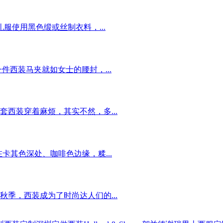
服使用黑色缎或丝制衣料，...
件西装马夹就如女士的腰封，...
西装穿着麻烦，其实不然，多...
卡其色深处、咖啡色边缘，糅...
季，西装成为了时尚达人们的...