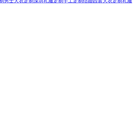
制
男士大衣定制
深圳礼服定制
手工定制
结婚西装
大衣定制
礼服