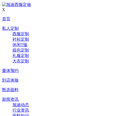
X
首页
私人定制
西服定制
衬衫定制
休闲T恤
箱包定制
礼服定制
大衣定制
量体预约
到店体验
甄选面料
新闻资讯
旭迪动态
行业资讯
面料知识