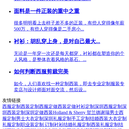
面料是一件正装的重中之重
很多明明看上去样子差不多的正装，有些人穿得像年薪
500万，有些人穿得像是二手房小...
衬衫：胡乱穿上身，是对自己最大...
无论是一年穿一次还是每天都穿，衬衫都在塑造你的个
人风格，是整体衣着风格的基石。...
如何判断西服剪裁完美
如今，人们喜欢找一种定制西装，即去专业定制服装专
卖店与设计师面对面交流，然后设...
友情链接
西服定制
西装定制
西服定做
西装定做
衬衫定制
深圳西服定制
深
圳西装定制
深圳定做西装
Holland & Sherry 贺兰德谢瑞
男士西
服定制
男士大衣定制
深圳礼服定制
手工定制
结婚西装
大衣定制
礼服定制
职业装定制
订制衬衫
结婚礼服定制
西装礼服定制
结