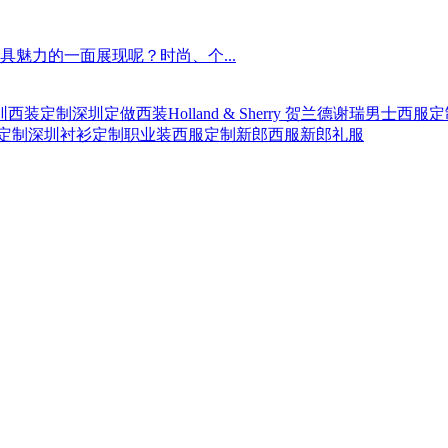
魅力的一面展现呢？时尚、个...
圳西装定制
深圳定做西装
Holland & Sherry 贺兰德谢瑞
男士西服定
定制
深圳衬衫定制
职业装西服定制
新郎西服
新郎礼服