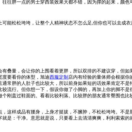
。往往胖一点的男士穿西装效果大都不错，因为撑的起来，颜色
可能松松垮垮，让整个人精神状态不怎么足,但你也可以去成衣
会有叠量，会让你的上围看着更胖，所以双排的不建议穿，但如
宽度要看你的体型，旭迪
西服定制
店内有经验的量体师会根据你
且通常胖的人肚子也比较大，所以前身如果短的话效果肯定不是
比较流行。但你想一下，假设你做了小脚的，再加上你的脚不是
做个刚盖过鞋面的。看着比较利落。比较胖的朋友通常臀围也比
点，这样成品有腰身，上身才挺拔，不臃肿，不松松垮垮。不是
字就是：干净。意思就是说，只要看上去清清爽爽，利利索索的