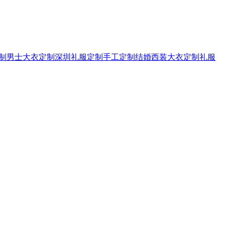
制
男士大衣定制
深圳礼服定制
手工定制
结婚西装
大衣定制
礼服