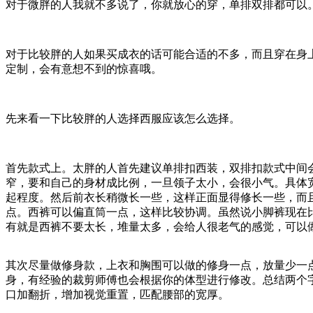
对于微胖的人我就不多说了，你就放心的穿，单排双排都可以
对于比较胖的人如果买成衣的话可能合适的不多，而且穿在身上
定制，会有意想不到的惊喜哦。
先来看一下比较胖的人选择西服应该怎么选择。
首先款式上。太胖的人首先建议单排扣西装，双排扣款式中间
窄，要和自己的身材成比例，一旦领子太小，会很小气。具体
起程度。然后前衣长稍微长一些，这样正面显得修长一些，而
点。西裤可以偏直筒一点，这样比较协调。虽然说小脚裤现在
有就是西裤不要太长，堆量太多，会给人很老气的感觉，可以
其次尽量做修身款，上衣和胸围可以做的修身一点，放量少一
身，有经验的裁剪师傅也会根据你的体型进行修改。总结两个
口加翻折，增加视觉重置，匹配腰部的宽厚。