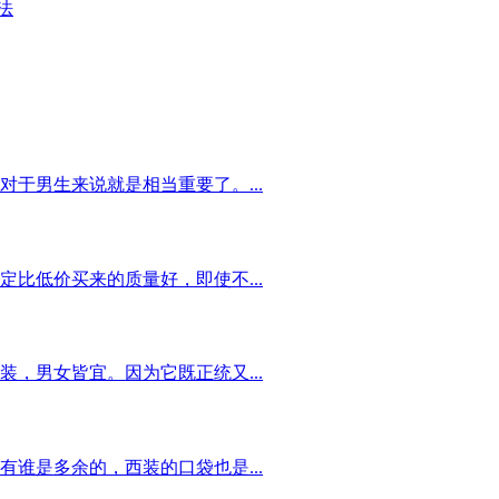
法
于男生来说就是相当重要了。...
比低价买来的质量好，即使不...
，男女皆宜。因为它既正统又...
谁是多余的，西装的口袋也是...