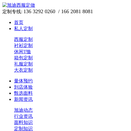
136 3292 0260 / 166 2081 8081
定制专线:
首页
私人定制
西服定制
衬衫定制
休闲T恤
箱包定制
礼服定制
大衣定制
量体预约
到店体验
甄选面料
新闻资讯
旭迪动态
行业资讯
面料知识
定制知识