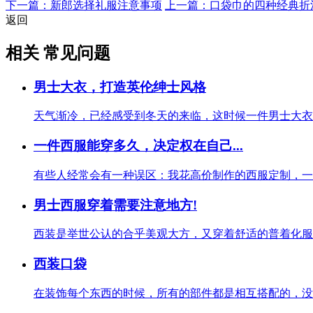
下一篇：新郎选择礼服注意事项
上一篇：口袋巾的四种经典折
返回
相关 常见问题
男士大衣，打造英伦绅士风格
天气渐冷，已经感受到冬天的来临，这时候一件男士大衣对
一件西服能穿多久，决定权在自己...
有些人经常会有一种误区：我花高价制作的西服定制，一定
男士西服穿着需要注意地方!
西装是举世公认的合乎美观大方，又穿着舒适的普着化服装
西装口袋
在装饰每个东西的时候，所有的部件都是相互搭配的，没有