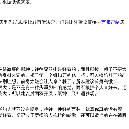
可根据肤色来定。
店里先试试,多比较再做决定。但是比较建议直接去
西服定制
店
果是微胖的那种，往往穿双排是好看的，而且挺拔。领子不要太
的身材来定的。领子第一个纽扣开的低一些，可以掩饰肚子的凸
特别理想。前身太短会让人像个桩子，所以建议前身稍微长一
很大，是不是有一种头重脚轻的感觉。而不根据个人喜好来。还
较大，所以建议后面双开叉，既绅士又舒适雅观。
胖的人就不没有腰身，往往一件好的西装，就算你真的没有腰
就好看。切记过于宽松给人拖拉的感觉。还可以适当的在在裤脚