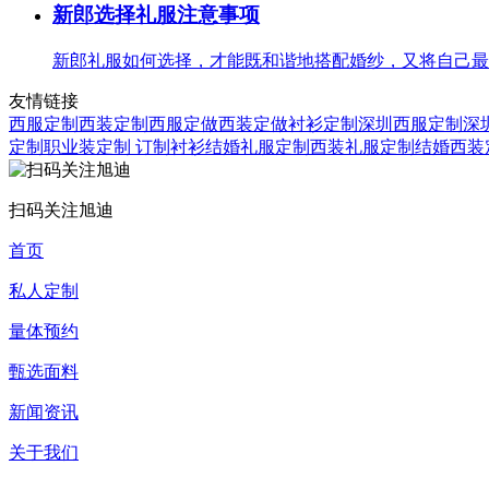
新郎选择礼服注意事项
新郎礼服如何选择，才能既和谐地搭配婚纱，又将自己最具
友情链接
西服定制
西装定制
西服定做
西装定做
衬衫定制
深圳西服定制
深
定制
职业装定制
订制衬衫
结婚礼服定制
西装礼服定制
结婚西装
扫码关注旭迪
首页
私人定制
量体预约
甄选面料
新闻资讯
关于我们